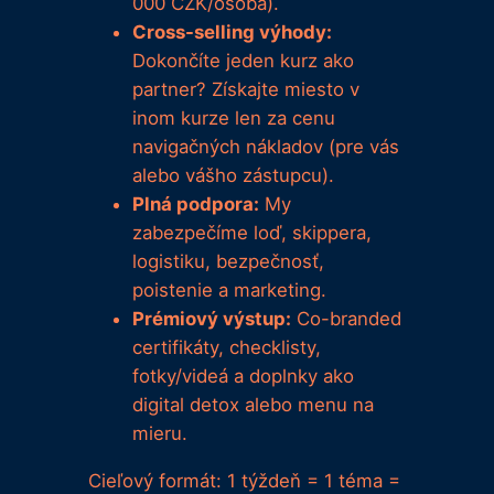
000 CZK/osoba).
Cross-selling výhody:
Dokončíte jeden kurz ako
partner? Získajte miesto v
inom kurze len za cenu
navigačných nákladov (pre vás
alebo vášho zástupcu).
Plná podpora:
My
zabezpečíme loď, skippera,
logistiku, bezpečnosť,
poistenie a marketing.
Prémiový výstup:
Co-branded
certifikáty, checklisty,
fotky/videá a doplnky ako
digital detox alebo menu na
mieru.
Cieľový formát: 1 týždeň = 1 téma =