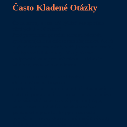
Často Kladené Otázky
Čo sa stane, ak na náš týždeň nenaplníme
všetkých 8 – 10 miest?
Pred potvrdením pevného termínu odchodu
spolupracujeme na oslovovaní záujemcov. Ak sú
registrácie nedostatočné, radšej zmeníme termín,
než by sme išli do straty. Nikdy nie ste
zodpovední za nepredané miesta – riziko je
zdieľané, rovnako ako odmena.
Potrebujú účastníci predchádzajúce
skúsenosti so sailingom?
Žiadne skúsenosti nie sú potrebné. Katamarán je
stabilná, priestranná platforma – hostia sa môžu
plne sústrediť na tematický program (Yoga,
tanec, Freediving atď.) bez akéhokoľvek
jachtárskeho pozadia. Skipper riadi celú
navigáciu. Hostia, ktorí sa chcú naučiť základy
Sailingu, sú vítaní a môžu sa zapojiť.