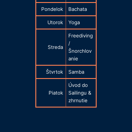
Pondelok
Bachata
Utorok
Yoga
Freediving
/
Streda
Šnorchlov
anie
Štvrtok
Samba
Úvod do
Piatok
Sailingu &
zhrnutie