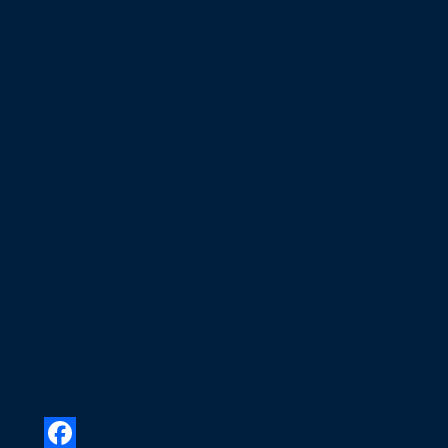
V akom jazyku program prebieha?
Predvoleným jazykom pre medzinárodné skupiny
je angličtina, ale týždne môžu prebiehať v
slovenčine, češtine, taliančine alebo iných
jazykoch v závislosti od komunity partnerskej
školy. Prispôsobíme sa tomu, kto je vaše
publikum.
Čo ak som nikdy predtým neorganizoval
retreat alebo viacdňový kurz?
Žiadne predchádzajúce skúsenosti s retreatmi nie
sú potrebné. COM309 poskytuje Course
Checklist, ktorý pokrýva všetko pred, počas a po
skončení týždňa – takže vy prichádzate ako
expert vo svojej disciplíne a my riešime
operačnú zložitosť. Predstavte si to ako formát
„plug-and-play“, kde vaše vedomosti sú
produktom a my poskytujeme scénu.