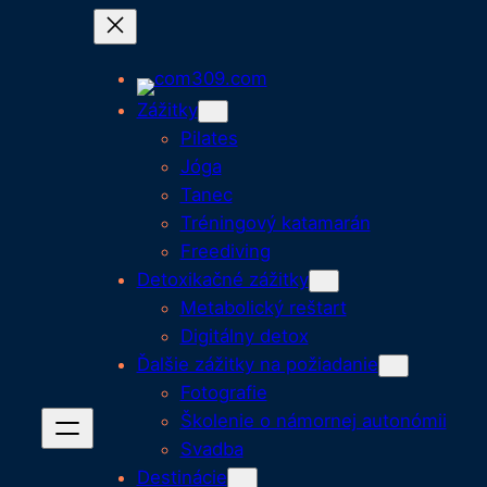
Prejsť
na
obsah
Zážitky
Pilates
Jóga
Tanec
Tréningový katamarán
Freediving
Detoxikačné zážitky
Metabolický reštart
Digitálny detox
Ďalšie zážitky na požiadanie
Fotografie
Školenie o námornej autonómii
Svadba
Destinácie