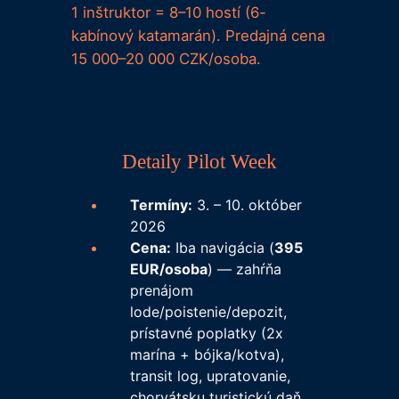
1 inštruktor = 8–10 hostí (6-
kabínový katamarán). Predajná cena
15 000–20 000 CZK/osoba.
Detaily Pilot Week
Termíny:
3. – 10. október
2026
Cena:
Iba navigácia (
395
EUR/osoba
) — zahŕňa
prenájom
lode/poistenie/depozit,
prístavné poplatky (2x
marína + bójka/kotva),
transit log, upratovanie,
chorvátsku turistickú daň,