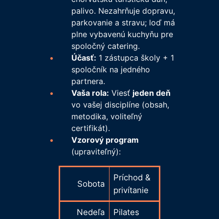
palivo. Nezahrňuje dopravu,
parkovanie a stravu; loď má
plne vybavenú kuchyňu pre
spoločný catering.
Účasť:
1 zástupca školy + 1
spoločník na jedného
partnera.
Vaša rola:
Viesť
jeden deň
vo vašej disciplíne (obsah,
metodika, voliteľný
certifikát).
Vzorový program
(upraviteľný):
Príchod &
Sobota
privítanie
Nedeľa
Pilates