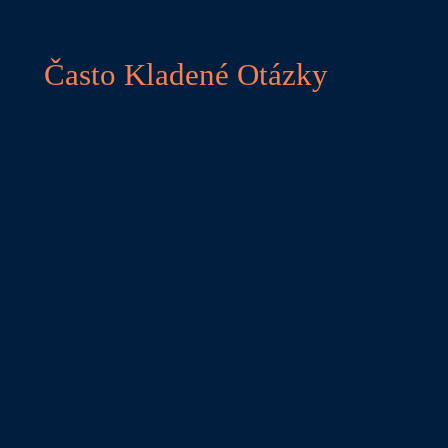
Často Kladené Otázky
Aká úroveň salsy je vhodná pre túto plavbu
katamaránom?
Vítaní sú začiatočníci až mierne pokročilí – nie
je potrebný partner. Učíme základy on1/on2
(vedenie cez telo, pravé otočky, kubánske
pohyby) upravené pre pohyb lode; pokročilí
tanečníci pridávajú lesk a cvičenia v partnerskej
práci. Kombinujte s jogou pre celotelový flow.
Ako sú hodiny salsy prispôsobené pre palubu
katamaranu?
Denné hodinové stretnutia (ranná technika,
večerné fiesty) v rotáciách (max. 8 hostí) na
širokej, protišmykovej palube. Zakotvte v
pokojných miestach na Jadrane pre piruety;
používajte priľnavé topánky alebo ponožky –