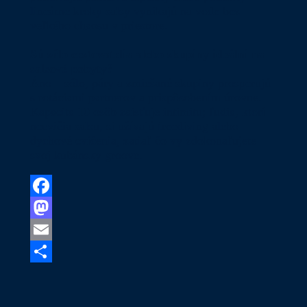
lineárne kroky salsy vynikajú na vode bez
veľkého chaosu v priestore.
Sú sólo cestovatelia alebo skupiny ideálni na
salsové pobyty?
Áno – sólo, páry a zmiešané skupiny prosperujú
s rotáciami partnerov a prispôsobením úrovne.
Kapacita 10 osôb zaisťuje intimitu; ľudia, ktorí
necvičia salsu, si užívajú freediving alebo
dychové cvičenia, zatiaľ čo vy zdokonaľujete
svoj kubánsky groove.
Facebook
Mastodon
Email
Share