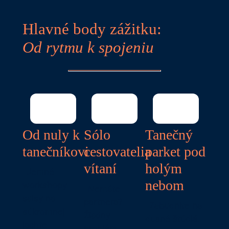
Hlavné body zážitku:
Od rytmu k spojeniu
Od nuly k
Sólo
Tanečný
tanečníkovi
cestovatelia
parket pod
vítaní
holým
Jemné
nebom
workshopy
Nemáte
salsy na
partnera?
Zabudnite na
súkromnej
Žiadny
dusné štúdiá.
jachte
problém.