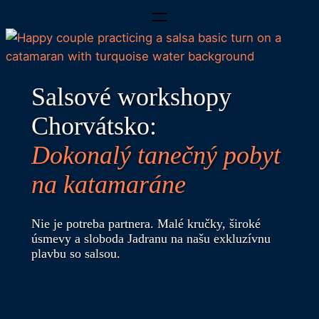
Prejsť
na
obsah
Salsové workshopy
Chorvátsko:
Dokonalý tanečný pobyt
na katamaráne
Nie je potreba partnera. Malé kručky, široké
úsmevy a sloboda Jadranu na našu exkluzívnu
plavbu so salsou.