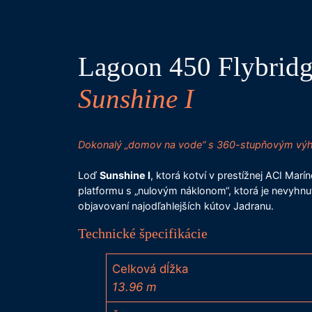
Lagoon 450 Flybridg
Sunshine I
Dokonalý „domov na vode“ s 360-stupňovým výhľa
Loď
Sunshine I
, ktorá kotví v prestížnej ACI Mar
platformu s „nulovým náklonom“, ktorá je nevyhnut
objavovaní najodľahlejších kútov Jadranu.
Technické špecifikácie
Celková dĺžka
13.96 m