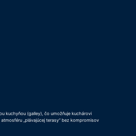
jšou kuchyňou (galley), čo umožňuje kuchárovi
ú atmosféru „plávajúcej terasy“ bez kompromisov