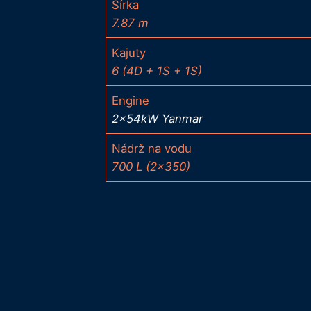
Šírka
7.87 m
Kajuty
6 (4D + 1S + 1S)
Engine
2x54kW Yanmar
Nádrž na vodu
700 L (2×350)