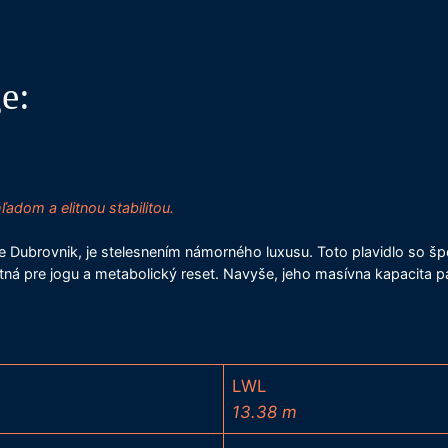
e:
dom a elitnou stabilitou.
íne Dubrovnik, je stelesnením námorného luxusu. Toto plavidlo so š
ná pre jogu a metabolický reset. Navyše, jeho masívna kapacita pal
LWL
13.38 m