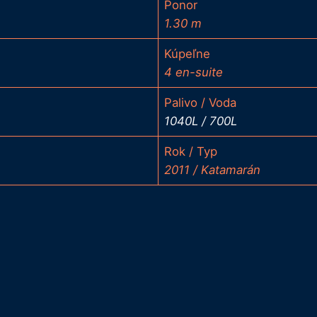
Ponor
1.30 m
Kúpeľne
4 en-suite
Palivo / Voda
1040L / 700L
Rok / Typ
2011 / Katamarán