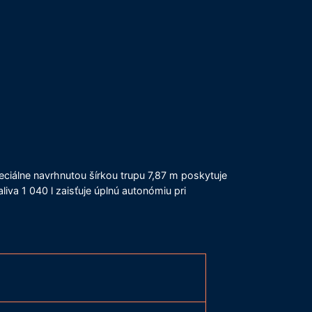
peciálne navrhnutou šírkou trupu 7,87 m poskytuje
iva 1 040 l zaisťuje úplnú autonómiu pri