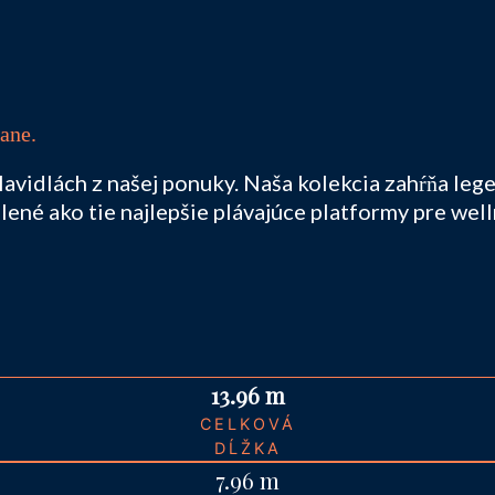
ane.
lavidlách z našej ponuky. Naša kolekcia zahŕňa le
volené ako tie najlepšie plávajúce platformy pre we
13.96 m
CELKOVÁ
DĹŽKA
7.96 m