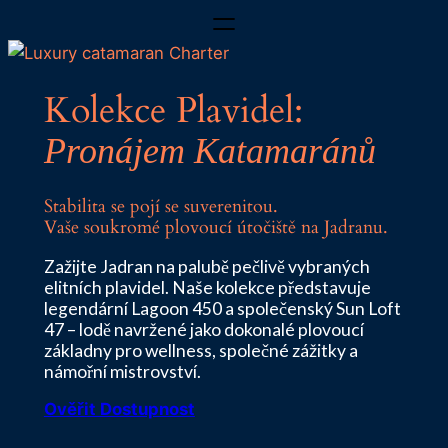
Přeskočit
na
obsah
Kolekce Plavidel:
Pronájem Katamaránů
Stabilita se pojí se suverenitou.
Vaše soukromé plovoucí útočiště na Jadranu.
Zažijte Jadran na palubě pečlivě vybraných
elitních plavidel. Naše kolekce představuje
legendární Lagoon 450 a společenský Sun Loft
47 – lodě navržené jako dokonalé plovoucí
základny pro wellness, společné zážitky a
námořní mistrovství.
Ověřit Dostupnost