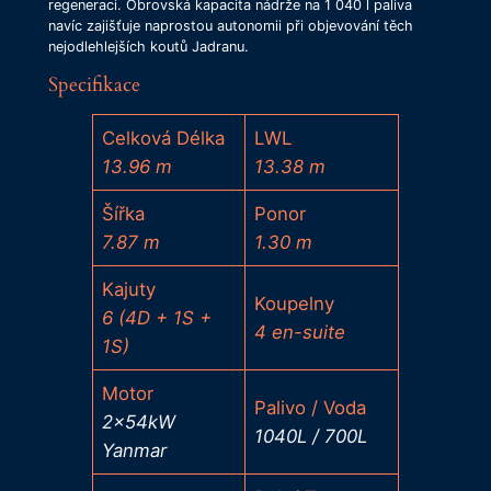
regeneraci. Obrovská kapacita nádrže na 1 040 l paliva
navíc zajišťuje naprostou autonomii při objevování těch
nejodlehlejších koutů Jadranu.
Specifikace
Celková Délka
LWL
13.96 m
13.38 m
Šířka
Ponor
7.87 m
1.30 m
Kajuty
Koupelny
6 (4D + 1S +
4 en-suite
1S)
Motor
Palivo / Voda
2x54kW
1040L / 700L
Yanmar