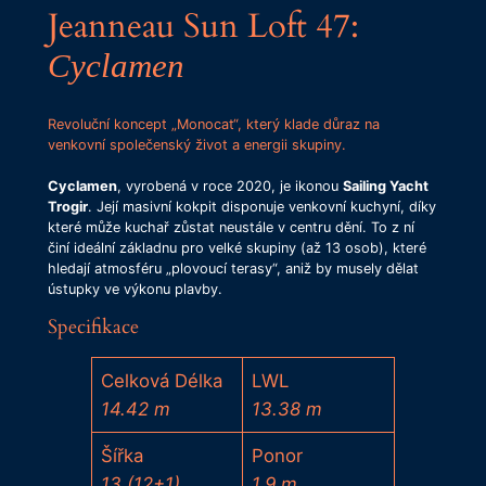
Jeanneau Sun Loft 47:
Cyclamen
Revoluční koncept „Monocat“, který klade důraz na
venkovní společenský život a energii skupiny.
Cyclamen
, vyrobená v roce 2020, je ikonou
Sailing Yacht
Trogir
. Její masivní kokpit disponuje venkovní kuchyní, díky
které může kuchař zůstat neustále v centru dění. To z ní
činí ideální základnu pro velké skupiny (až 13 osob), které
hledají atmosféru „plovoucí terasy“, aniž by musely dělat
ústupky ve výkonu plavby.
Specifikace
Celková Délka
LWL
14.42 m
13.38 m
Šířka
Ponor
13 (12+1)
1.9 m