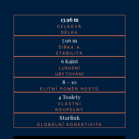
13.96 m
CELKOVÁ
DÉLKA
7.96 m
ŠÍŘKA A
STABILITA
6 Kajut
LUXUSNÍ
UBYTOVÁNÍ
8 – 10
ELITNÍ POMĚR HOSTŮ
4 Toalety
VLASTNÍ
KOUPELNY
Starlink
GLOBÁLNÍ KONEKTIVITA