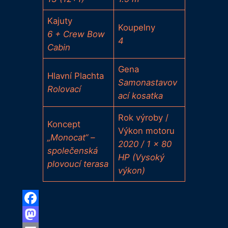
Kajuty
Koupelny
6 + Crew Bow
4
Cabin
Gena
Hlavní Plachta
Samonastavov
Rolovací
ací kosatka
Rok výroby /
Koncept
Výkon motoru
„Monocat“ –
2020 / 1 x 80
společenská
HP (Vysoký
plovoucí terasa
výkon)
Facebook