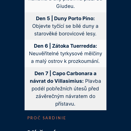
Giudeu.
Den 5 | Duny Porto Pino:
Objevte tyčící se bílé duny a
starověké borovicové lesy.
Den 6 | Zátoka Tuerredda:
Neuvěřitelné tyrkysové mělčiny
a malý ostrov k prozkoumání.
Den 7 | Capo Carbonara a
návrat do Villasimius:
Plavba
podél pobřežních útesů před
závěrečným návratem do
přístavu.
PROČ SARDINIE