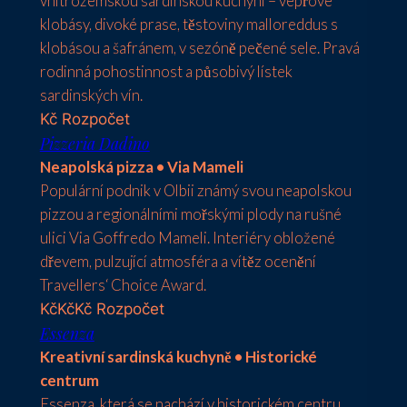
vnitrozemskou sardinskou kuchyni – vepřové
klobásy, divoké prase, těstoviny malloreddus s
klobásou a šafránem, v sezóně pečené sele. Pravá
rodinná pohostinnost a působivý lístek
sardinských vín.
Kč
Rozpočet
Pizzeria Dadino
Neapolská pizza • Via Mameli
Populární podnik v Olbii známý svou neapolskou
pizzou a regionálními mořskými plody na rušné
ulici Via Goffredo Mameli. Interiéry obložené
dřevem, pulzující atmosféra a vítěz ocenění
Travellers‘ Choice Award.
Kč
Kč
Kč
Rozpočet
Essenza
Kreativní sardinská kuchyně • Historické
centrum
Essenza, která se nachází v historickém centru