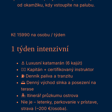
od okamžiku, kdy vstoupíte na palubu.
Kč
15990
na osobu / týden
1 týden intenzivní
⚓ Luxusní katamarán (6 kajút)
🧑‍✈️ Kapitán + certifikovaný instruktor
⛽ Denník paliva a tranzitu
🌅 Denný východ slnka a posezení na
terase
🏝️ Itinerář průzkumu ostrova
Nie je – letenky, parkovanie v prístave,
strava (~200 €/osoba).