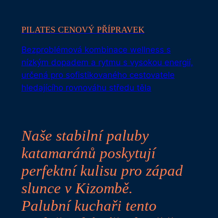
PILATES CENOVÝ PŘÍPRAVEK
Bezproblémová kombinace wellness s
nízkým dopadem a rytmu s vysokou energií,
určená pro sofistikovaného cestovatele
hledajícího rovnováhu středu těla
Naše stabilní paluby
katamaránů poskytují
perfektní kulisu pro západ
slunce v Kizombě.
Palubní kuchaři tento