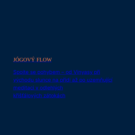
JÓGOVÝ FLOW
Spojte se pohybem – od Vinyasy při
východu slunce na přídi až po uzemňující
meditaci v odlehlých
křišťálových zátokách