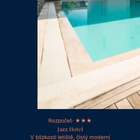
Rozpočet· ★★★
Jazz Hotel
V blízkosti letiště, čistý moderní