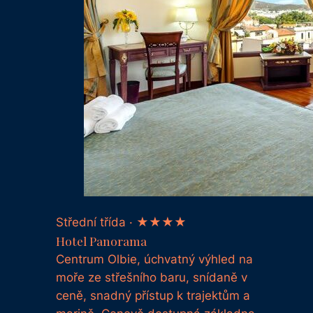
Střední třída · ★★★★
Hotel Panorama
Centrum Olbie, úchvatný výhled na
moře ze střešního baru, snídaně v
ceně, snadný přístup k trajektům a