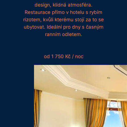
design, klidná atmosféra.
Restaurace přímo v hotelu s rybím
rizotem, kvůli kterému stojí za to se
ubytovat. Ideální pro dny s časným
ranním odletem.
od 1 750 Kč / noc