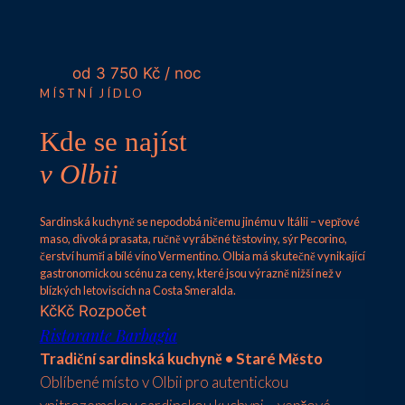
od 3 750 Kč / noc
MÍSTNÍ JÍDLO
Kde se najíst
v Olbii
Sardinská kuchyně se nepodobá ničemu jinému v Itálii – vepřové
maso, divoká prasata, ručně vyráběné těstoviny, sýr Pecorino,
čerství humři a bílé víno Vermentino. Olbia má skutečně vynikající
gastronomickou scénu za ceny, které jsou výrazně nižší než v
blízkých letoviscích na Costa Smeralda.
Kč
Kč
Rozpočet
Ristorante Barbagia
Tradiční sardinská kuchyně • Staré Město
Oblíbené místo v Olbii pro autentickou