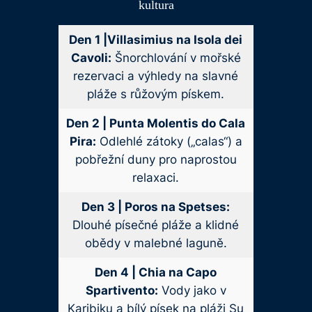
kultura
Den 1 |Villasimius na Isola dei
Cavoli:
Šnorchlování v mořské
rezervaci a výhledy na slavné
pláže s růžovým pískem.
Den 2 | Punta Molentis do Cala
Pira:
Odlehlé zátoky („calas“) a
pobřežní duny pro naprostou
relaxaci.
Den 3 | Poros na Spetses:
Dlouhé písečné pláže a klidné
obědy v malebné laguně.
Den 4 | Chia na Capo
Spartivento:
Vody jako v
Karibiku a bílý písek na pláži Su