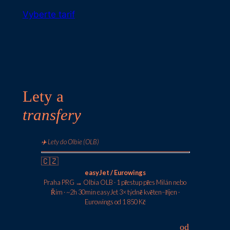
Vyberte tarif
Lety a
transfery
✈️ Lety do Olbie (OLB)
🇨🇿
easyJet / Eurowings
Praha PRG → Olbia OLB · 1 přestup přes Milán nebo
Řím · ~2h 30min easyJet 3× týdně květen–říjen ·
Eurowings od 1 850 Kč
od