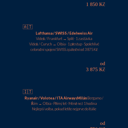
1 850 Kč
🇦🇹
Lufthansa / SWISS / Edelweiss Air
Vídeň / Frankfurt → Split · 1 zastávka
Vídeň / Curych → Olbia · 1 přestup · Spolehlivé
celoroční spojení SWISS zpáteční od 3 875 Kč
od
3 875 Kč
🇮🇹
Ryanair / Volotea / ITA AirwaysMilán
Bergamo /
Řím → Olbia · Přímý let · Méně než 1 hodina
Nejlepší volba, pokud letíte nejprve do Itálie
od