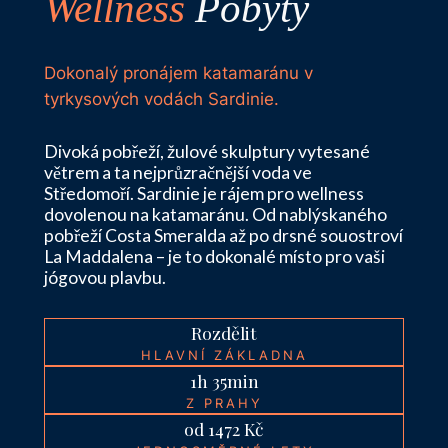
Wellness
Pobyty
Dokonalý pronájem katamaránu v
tyrkysových vodách Sardinie.
Divoká pobřeží, žulové skulptury vytesané
větrem a ta nejprůzračnější voda ve
Středomoří. Sardinie je rájem pro wellness
dovolenou na katamaránu. Od nablýskaného
pobřeží Costa Smeralda až po drsné souostroví
La Maddalena – je to dokonalé místo pro vaši
jógovou plavbu.
Rozdělit
HLAVNÍ ZÁKLADNA
1h 35min
Z PRAHY
od 1472 Kč