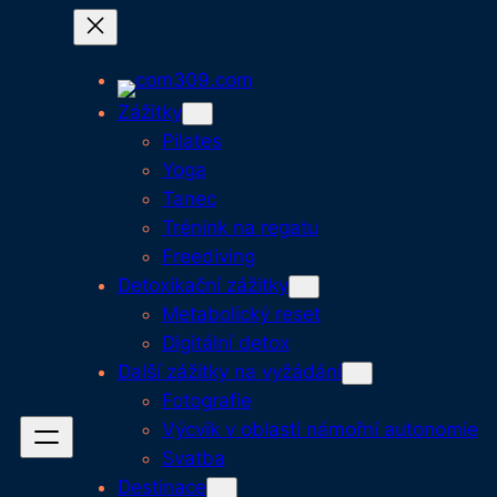
Přeskočit
na
obsah
Zážitky
Pilates
Yoga
Tanec
Trénink na regatu
Freediving
Detoxikační zážitky
Metabolický reset
Digitální detox
Další zážitky na vyžádání
Fotografie
Výcvik v oblasti námořní autonomie
Svatba
Destinace