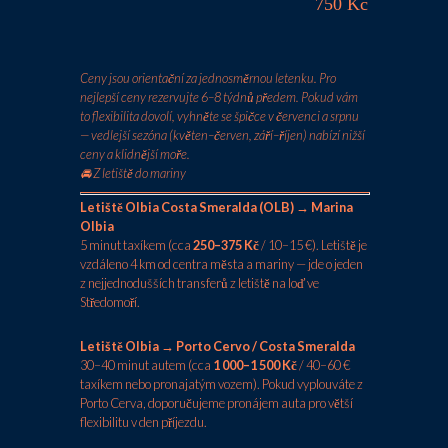
750 Kč
Ceny jsou orientační za jednosměrnou letenku. Pro
nejlepší ceny rezervujte 6–8 týdnů předem. Pokud vám
to flexibilita dovolí, vyhněte se špičce v červenci a srpnu
— vedlejší sezóna (květen–červen, září–říjen) nabízí nižší
ceny a klidnější moře.
🚘 Z letiště do mariny
Letiště Olbia Costa Smeralda (OLB) → Marina
Olbia
5 minut taxíkem (cca
250–375 Kč
/ 10–15 €). Letiště je
vzdáleno 4 km od centra města a mariny — jde o jeden
z nejjednodušších transferů z letiště na loď ve
Středomoří.
Letiště Olbia → Porto Cervo / Costa Smeralda
30–40 minut autem (cca
1 000–1 500 Kč
/ 40–60 €
taxíkem nebo pronajatým vozem). Pokud vyplouváte z
Porto Cerva, doporučujeme pronájem auta pro větší
flexibilitu v den příjezdu.