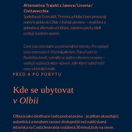
Alternativa: Trajekt z Janova / Livorna /
Civitavecchie
Společnosti Grimaldi, Tirrenia a Moby Lines provozují
noční trajekty do Olbie z italské pevniny — malebná a
pohodová alternativa k létání, zejména pro ty, kteří
cestují vlastním vozem.
Ceny jsou orientační za jednosměrné letenky. Pro nejlepší
ceny rezervujte 6–8 týdnů předem. Pokud vám to
flexibilita dovolí, vyhněte se špičce v červenci a srpnu –
vedlejší sezóna (květen–červen, září–říjen) nabízí nižší
ceny a klidnější moře.
PŘED A PO POBYTU
Kde se ubytovat
v Olbii
Olbia je jako destinace často podceňována – je přitom okouzlující,
autentická a mnohem cenově dostupnější než nablýskaná
letoviska na Costa Smeralda vzdálená 30 minut jízdy na sever.