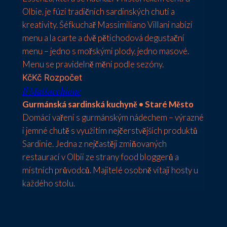
Olbie, je fúzí tradičních sardinských chutí a
kreativity. Šéfkuchař Massimiliano Villani nabízí
menu a la carte a dvě pětichodová degustační
menu – jedno s mořskými plody, jedno masové.
Menu se pravidelně mění podle sezóny.
Kč
Kč
Rozpočet
Il Mattacchione
Gurmánská sardinská kuchyně • Staré Město
Domácí vaření s gurmánským nádechem – výrazné
i jemné chutě s využitím nejčerstvějších produktů
Sardinie. Jedna z nejčastěji zmiňovaných
restaurací v Olbii ze strany food bloggerů a
místních průvodců. Majitelé osobně vítají hosty u
každého stolu.