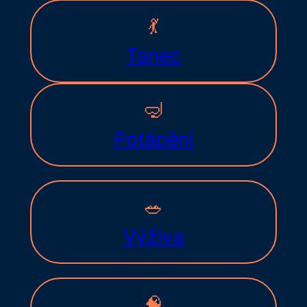
💃
Tanec
🤿
Potápění
🥗
Výživa
🧠