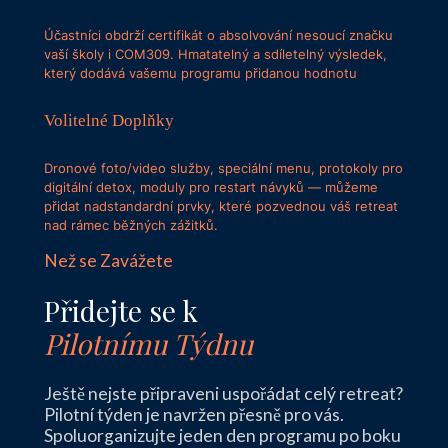
Účastníci obdrží certifikát o absolvování nesoucí značku
vaší školy i COM309. Hmatatelný a sdíletelný výsledek,
který dodává vašemu programu přidanou hodnotu
Volitelné Doplňky
Dronové foto/video služby, speciální menu, protokoly pro
digitální detox, moduly pro restart návyků — můžeme
přidat nadstandardní prvky, které pozvednou váš retreat
nad rámec běžných zážitků.
Než se Zavážete
Přidejte se k
Pilotnímu Týdnu
Ještě nejste připraveni uspořádat celý retreat?
Pilotní týden je navržen přesně pro vás.
Spoluorganizujte jeden den programu po boku