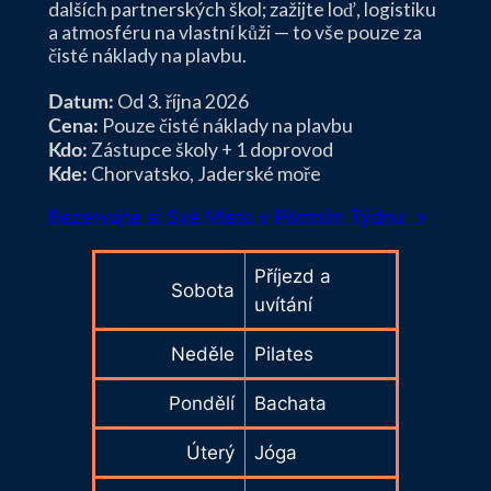
dalších partnerských škol; zažijte loď, logistiku
a atmosféru na vlastní kůži — to vše pouze za
čisté náklady na plavbu.
Od 3. října 2026
Datum:
Pouze čisté náklady na plavbu
Cena:
Zástupce školy + 1 doprovod
Kdo:
Chorvatsko, Jaderské moře
Kde:
Rezervujte si Své Místo v Pilotním Týdnu →
Příjezd a
Sobota
uvítání
Neděle
Pilates
Pondělí
Bachata
Úterý
Jóga