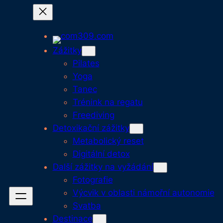
Přeskočit
na
obsah
Zážitky
Pilates
Yoga
Tanec
Trénink na regatu
Freediving
Detoxikační zážitky
Metabolický reset
Digitální detox
Další zážitky na vyžádání
Fotografie
Výcvik v oblasti námořní autonomie
Svatba
Destinace