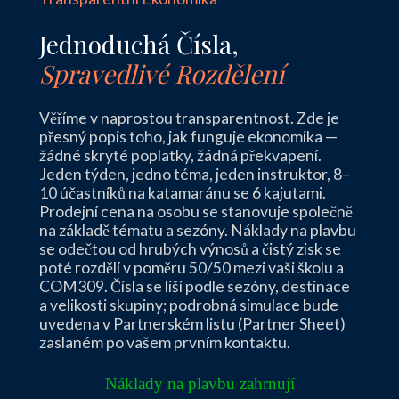
Jednoduchá Čísla,
Spravedlivé Rozdělení
Věříme v naprostou transparentnost. Zde je
přesný popis toho, jak funguje ekonomika —
žádné skryté poplatky, žádná překvapení.
Jeden týden, jedno téma, jeden instruktor, 8–
10 účastníků na katamaránu se 6 kajutami.
Prodejní cena na osobu se stanovuje společně
na základě tématu a sezóny. Náklady na plavbu
se odečtou od hrubých výnosů a čistý zisk se
poté rozdělí v poměru 50/50 mezi vaši školu a
COM309. Čísla se liší podle sezóny, destinace
a velikosti skupiny; podrobná simulace bude
uvedena v Partnerském listu (Partner Sheet)
zaslaném po vašem prvním kontaktu.
Náklady na plavbu zahrnují