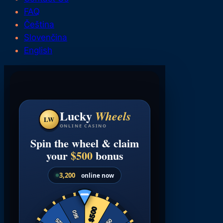
FAQ
Čeština
Slovenčina
English