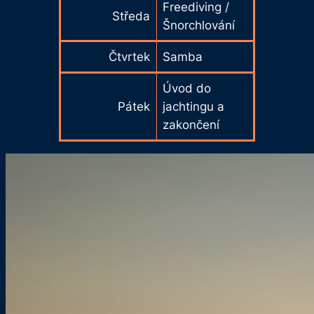
Freediving /
Středa
Šnorchlování
Čtvrtek
Samba
Úvod do
Pátek
jachtingu a
zakončení