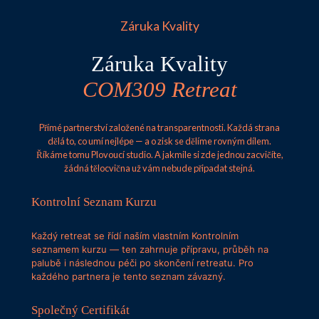
Záruka Kvality
Záruka Kvality
COM309 Retreat
Přímé partnerství založené na transparentnosti. Každá strana
dělá to, co umí nejlépe — a o zisk se dělíme rovným dílem.
Říkáme tomu Plovoucí studio. A jakmile si zde jednou zacvičíte,
žádná tělocvična už vám nebude připadat stejná.
Kontrolní Seznam Kurzu
Každý retreat se řídí naším vlastním Kontrolním
seznamem kurzu — ten zahrnuje přípravu, průběh na
palubě i následnou péči po skončení retreatu. Pro
každého partnera je tento seznam závazný.
Společný Certifikát