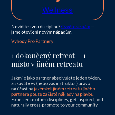
Wellness
Nevidíte svou disciplínu?
Ozvěte se nám
—
jsme otevřeni novým nápadům.
Výhody Pro Partnery
1 dokončený retreat = 1
místo v jiném retreatu
Jakmile jako partner absolvujete jeden týden,
získáváte vy (nebo váš instruktor) právo
na účast na
jakémkoli jiném retreatu jiného
partnera pouze za čisté náklady na plavbu.
Experience other disciplines, get inspired, and
naturally cross-promote to your community.