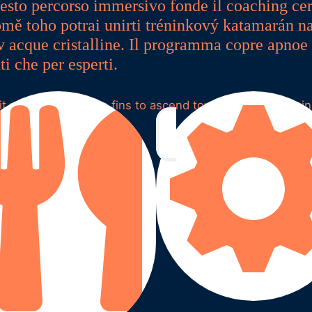
uesto percorso immersivo fonde il coaching cer
romě toho potrai unirti tréninkový katamarán n
 v acque cristalline. Il programma copre apnoe 
ti che per esperti.