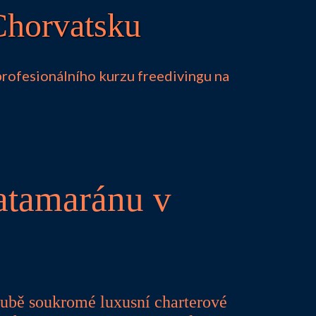
Chorvatsku
profesionálního kurzu freedivingu na
katamaránu v
lubě soukromé luxusní charterové