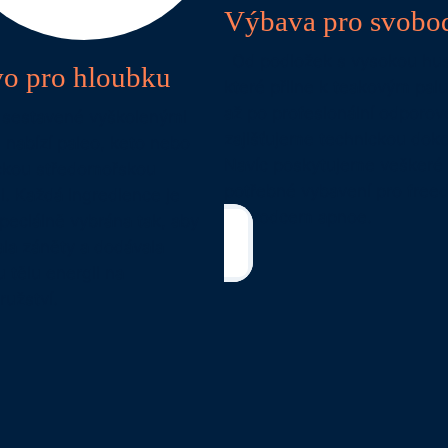
Výbava pro svobo
Od podložek s vysokou hus
vo pro hloubku
které přilne k teakovým pal
až po profesionální odporov
sestavené vyškolenými
zajišťujeme technickou doko
 nabízí paleo, keto nebo
Navíc poskytujeme veškeré
ckou středomořskou
potřebné vybavení pro freed
i. Každá ingredience je
průvodcem apnoe.
peciálně vybrána tak, aby
ala záněty a dodávala
 tělu energii na
ružství.