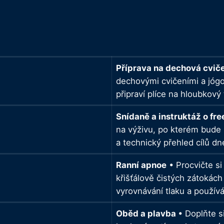
Příprava na dechová cviče
dechovými cvičeními a jógo
připraví plíce na hloubkový 
Snídaně a instruktáž o fr
na výživu, po kterém bude 
a technický přehled cílů d
Ranní apnoe
• Procvičte si
křišťálově čistých zátokác
vyrovnávání tlaku a používá
Oběd a plavba
• Doplňte s