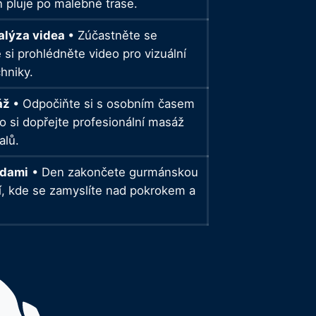
 pluje po malebné trase.
nalýza videa
• Zúčastněte se
si prohlédněte video pro vizuální
chniky.
sáž
• Odpočiňte si s osobním časem
 si dopřejte profesionální masáž
alů.
zdami
• Den zakončete gurmánskou
í, kde se zamyslíte nad pokrokem a