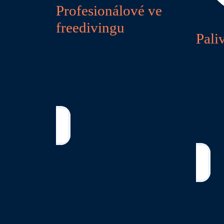
Profesionálové ve
freedivingu
Pali
Naši instruktoři freedivingu se
Menu 
specializují na dynamická prostředí
kuchaři
a přizpůsobují každý pohyb stavu
organi
moře. Konkrétně poskytujeme
kuchyn
odborné vedení, abychom zajistili
navíc s
vaši bezpečnost a výkon na moři.
snižov
vašemu
dobrod