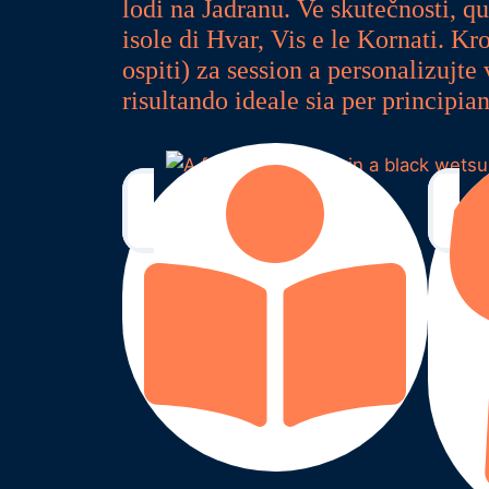
lodi na Jadranu. Ve skutečnosti, q
isole di Hvar, Vis e le Kornati. K
ospiti) za session a personalizujte
risultando ideale sia per principian