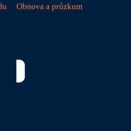
du
Obnova a průzkum
totou,
Doplňte svůj trénink pilates,
ubám,
plaváním v odlehlých zátokách a
é pásy,
pobřežní turistikou. V důsledku
nalost.
toho nabízíme kompletní funkční
fitness týden navržený pro
iving s
omlazení mysli i těla.