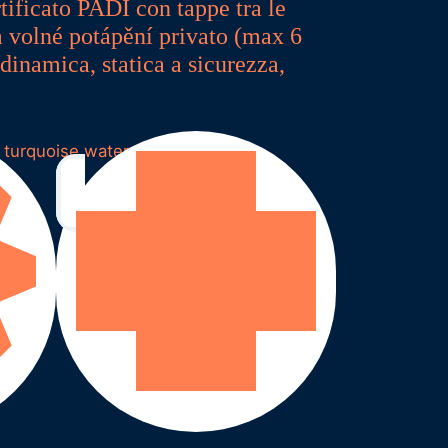
tificato PADI con tappe tra le
a volné potápění privato (max 6
dinamica, statica a sicurezza,