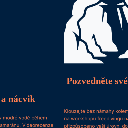
Pozvedněte své
 a nácvik
Klouzejte bez námahy kolem
í v modré vodě během
na workshopu freedivingu na
atamaránu. Videorecenze
přizpůsobeno vaší úrovni 