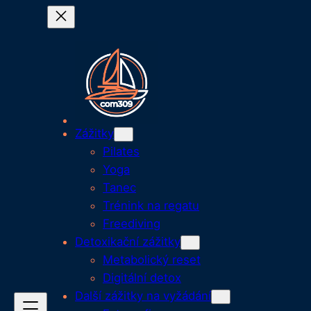
Zážitky
Pilates
Yoga
Tanec
Trénink na regatu
Freediving
Detoxikační zážitky
Metabolický reset
Digitální detox
Další zážitky na vyžádání