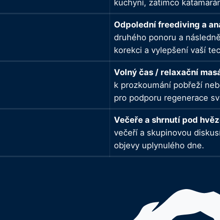
kuchyní, zatímco katamarán
Odpolední freediving a a
druhého ponoru a následně 
korekci a vylepšení vaší te
Volný čas / relaxační ma
k prozkoumání pobřeží nebo
pro podporu regenerace sv
Večeře a shrnutí pod hvě
večeří a skupinovou diskus
objevy uplynulého dne.