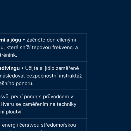
ní a jógu
• Začněte den cílenými
u, které sníží tepovou frekvenci a
trénink.
eedivingu
• Užijte si jídlo zaměřené
následovat bezpečnostní instruktáž
nešního ponoru.
 svůj první ponor s průvodcem v
h Hvaru se zaměřením na techniky
ní ploutví.
i energii čerstvou středomořskou