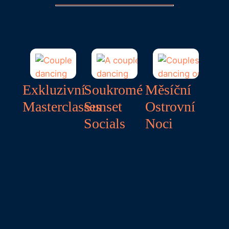
Exkluzivní
Soukromé
Měsíční
Masterclasses
Sunset
Ostrovní
Socials
Noci
Istražite
duboke
S dolaskom
Hipotaktični
temelje
poslijepodneva,
ritam nikada
tradicionalne
bacamo sidro
ne prestaje
Kizombe i
u netaknute,
kada sunce
modernih
mirne uvale.
zađe. Točnije,
stilova poput
Štoviše,
izmjenjujemo
Urban Kiza i
možete uživati
ekskluzivne