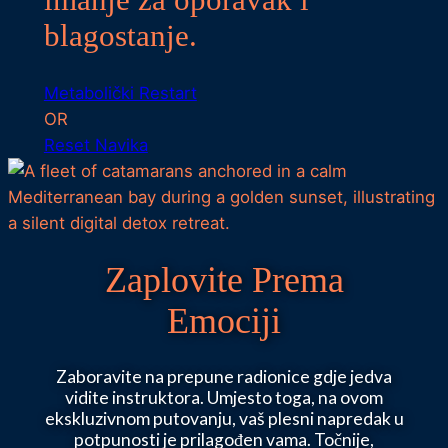
imanje za oporavak i
blagostanje.
Metabolički Restart
OR
Reset Navika
Zaplovite Prema
Emociji
Zaboravite na prepune radionice gdje jedva
vidite instruktora. Umjesto toga, na ovom
ekskluzivnom putovanju, vaš plesni napredak u
potpunosti je prilagođen vama. Točnije,