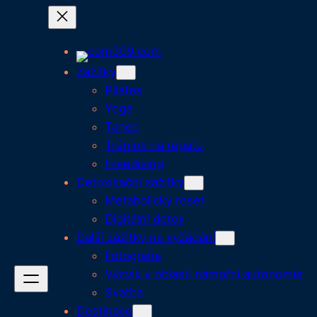
Přeskočit
na
obsah
Zážitky
Pilates
Yoga
Tanec
Trénink na regatu
Freediving
Detoxikační zážitky
Metabolický reset
Digitální detox
Další zážitky na vyžádání
Fotografie
Výcvik v oblasti námořní autonomie
Svatba
Destinace