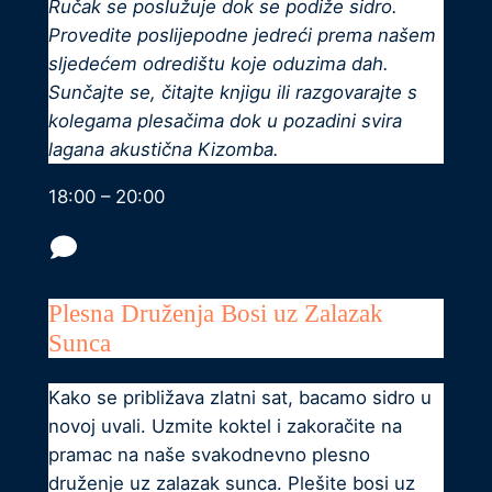
Ručak se poslužuje dok se podiže sidro.
Provedite poslijepodne jedreći prema našem
sljedećem odredištu koje oduzima dah.
Sunčajte se, čitajte knjigu ili razgovarajte s
kolegama plesačima dok u pozadini svira
lagana akustična Kizomba.
18:00 – 20:00
Plesna Druženja Bosi uz Zalazak
Sunca
Kako se približava zlatni sat, bacamo sidro u
novoj uvali. Uzmite koktel i zakoračite na
pramac na naše svakodnevno plesno
druženje uz zalazak sunca. Plešite bosi uz