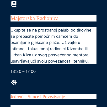
Majstorska Radionica
Okupite se na prostranoj palubi od tikovine ili
se prebacite pomoćnim čamcem do
osamljene pješčane plaže. Uživajte u
intimnoj, fokusiranoj radionici Kizombe ili
Urban Kiza uz svog posvećenog mentora,
usavršavajući svoju povezanost i tehniku.
13:30 – 17:00
Jedrenje, Sunce i Povezivanje