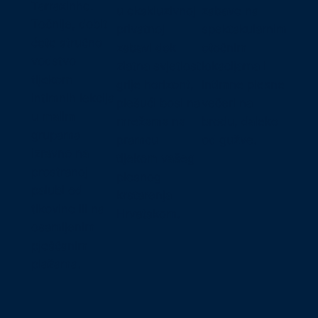
Tarraxinhe.
u ekskluzivnoj
zabave na
Točnije, dobit
privatnoj
spektakularnim
ćete stručno
zabavi dok
otočnim
vodstvo
zlatna svjetlost
lokacijama i
tijekom
grije horizont,
intimne plesne
intimnih lekcija
plešući bosi na
večeri na
u malim
mrežama na
brodu, daleko
grupama
pramcu
od gužve.
izravno na
tijekom vašeg
prostranoj
plesnog
palubi od
krstarenja
tikovine ili na
Hrvatskom.
osamljenim
pješčanim
plažama.