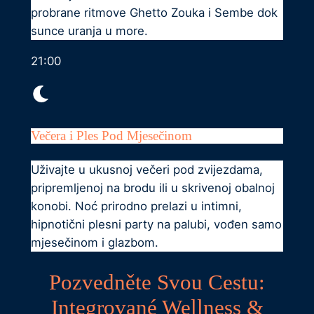
probrane ritmove Ghetto Zouka i Sembe dok
sunce uranja u more.
21:00
Večera i Ples Pod Mjesečinom
Uživajte u ukusnoj večeri pod zvijezdama,
pripremljenoj na brodu ili u skrivenoj obalnoj
konobi. Noć prirodno prelazi u intimni,
hipnotični plesni party na palubi, vođen samo
mjesečinom i glazbom.
Pozvedněte Svou Cestu:
Integrované Wellness &