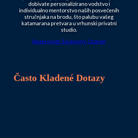
dobivate personalizirano vodstvo i
individualno mentorstvo naših posvećenih
stručnjaka na brodu, što palubu vašeg
katamarana pretvara u vrhunski privatni
studio.
Rezervovat Soukromý Charter
Často Kladené Dotazy
Jaká úroveň kizomby je pro tento pobyt na
katamaránu vyžadována?
Ideální pro začátečníky i pokročilé – partner není
potřeba. Zaměřujeme se na moderní/sensual
kizombu (body rolls, blízké napojení, plynulá
práce nohou) s úpravami bezpečnými pro
katamarán; začátečníci se naučí základy, zatímco