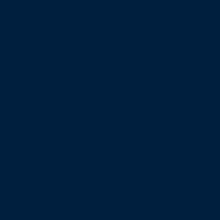
pokročilí zdokonalí muzikálnost a tarraxinhu.
Wellness prvky, jako je práce s dechem, se
skvěle doplňují s netanečními pauzami.
Jak probíhají lekce kizomby na jedoucí lodi?
1–2 hodiny denně (ranní technika, večerní
praktikování) v malých rotacích (max. 8 hostů)
na stabilní palubě. Kotvíme v klidných
chorvatských zátokách pro nácvik flow;
doporučujeme protiskluzové ponožky nebo
minimalistickou obuv – žádné jehlové podpatky.
Intimní atmosféru umocňují DJ-em sestavené
playlisty kizomby a urbankiz.
Mohou se ke kizomba plavbě připojit sóloví
tanečníci nebo skupiny s různou úrovní?
Rozhodně – sóloví cestovatelé, páry i milovníci
wellness jsou vítáni. Rotace partnerů zajistí, že si
zatančí každý; pro vyvážené flow dělíme
účastníky do skupin podle úrovně. Kapacita max.
10 hostů zachovává osobní přístup, s volitelnou
jógou nebo šnorchlováním pro zpestření.