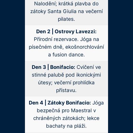
Nalodění; krátká plavba do
zátoky Santa Giulia na večerní
pilates.
Den 2 | Ostrovy Lavezzi:
Přírodní rezervace. Jóga na
písečném dně, ekošnorchlování
a fusion dance.
Den 3 | Bonifacio:
Cvičení ve
stinné palubě pod ikonickými
útesy; večerní prohlídka
přístavu.
Den 4 | Zátoky Bonifacio:
Jóga
bezpečná pro Maestral v
chráněných zátokách; lekce
bachaty na pláži.