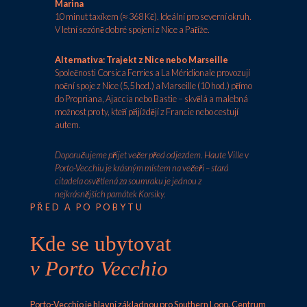
Marina
10 minut taxíkem (≈ 368 Kč). Ideální pro severní okruh.
V letní sezóně dobré spojení z Nice a Paříže.
Alternativa: Trajekt z Nice nebo Marseille
Společnosti Corsica Ferries a La Méridionale provozují
noční spoje z Nice (5,5 hod.) a Marseille (10 hod.) přímo
do Propriana, Ajaccia nebo Bastie – skvělá a malebná
možnost pro ty, kteří přijíždějí z Francie nebo cestují
autem.
Doporučujeme přijet večer před odjezdem. Haute Ville v
Porto-Vecchiu je krásným místem na večeři – stará
citadela osvětlená za soumraku je jednou z
nejkrásnějších památek Korsiky.
PŘED A PO POBYTU
Kde se ubytovat
v Porto Vecchio
Porto-Vecchio je hlavní základnou pro Southern Loop. Centrum