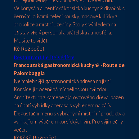
to nejoblíbenější restaurace v Porto-Vecchiu.
Velkorysá a autentická korsická kuchyně: divočák s
černými olivami, telecí kousky, masové kuličky z
brokolice a místní uzeniny. Stoly s výhledem na
přístav, vřelý personál a přátelská atmosféra.
Musíte to vidět.
Kč
Rozpočet
Restaurant Le Belvédère
Francouzská gastronomická kuchyně · Route de
Palombaggia
Nejmalebnější gastronomická adresa na jižní
Korsice, již oceněná michelinskou hvězdou.
Architektura z kamene a jalovcového dřeva, bazén
na úpatí vyhlídky a terasa s výhledem na záliv.
Degustační menu s vybranými místními produkty a
vynikajícím výběrem korsických vín. Pro výjimečný
večer.
Kč
KčKč Rozpočet