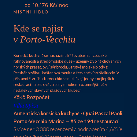
od 10.176 Kč/ noc
MÍSTNÍ JÍDLO
Kde se najíst
v Porto-Vecchiu
Korsická kuchyně se nachází na křižovatce francouzské
rafinovanosti a středomořské duše – uzeniny z volně chovaných
horských prasat, ovčí sýr brociu, čerstvé mořské plody z
Perského zálivu, kaštanová mouka a červené víno Nielluccio. V
přístavní čtvrti Porto-Vecchio se nacházejí jedny z nejlepších
restaurací na ostrově za ceny mnohem rozumnější než v
nedalekých slavných plážových klubech.
Kč
Kč
Rozpočet
Villa Spiza
Autentická korsická kuchyně · Quai Pascal Paoli,
Porto-Vecchio Marina — #5 ze 194 restaurací
S více než 3 000 recenzemi a hodnocením 4,6/5 je