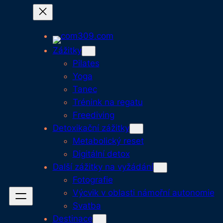
Přeskočit
na
obsah
Zážitky
Pilates
Yoga
Tanec
Trénink na regatu
Freediving
Detoxikační zážitky
Metabolický reset
Digitální detox
Další zážitky na vyžádání
Fotografie
Výcvik v oblasti námořní autonomie
Svatba
Destinace