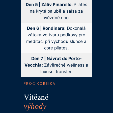
Den 5 | Záliv Pinarello:
Pilates
na kryté palubě a salsa za
hvězdné noci.
Den 6 | Rondinara:
Dokonalá
zátoka ve tvaru podkovy pro
meditaci při východu slunce a
core pilates.
Den 7 | Návrat do Porto-
Vecchia:
Závěrečné wellness a
luxusní transfer.
PROČ KORSIKA
Vítězné
výhody