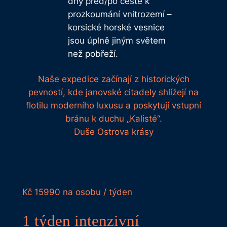
dny před/po cestě k
prozkoumání vnitrozemí –
korsické horské vesnice
jsou úplně jiným světem
než pobřeží.
Naše expedice začínají z historických
pevností, kde janovské citadely shlížejí na
flotilu moderního luxusu a poskytují vstupní
bránu k duchu „Kalisté“.
Duše Ostrova krásy
Kč
15990
na osobu / týden
1 týden intenzivní