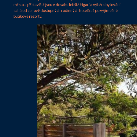
města a přístaviště jsou v dosahu letiště Figari a výběr ubytování
sahá od cenově dostupných rodinných hotelů až po výjimečné
butikové rezorty.