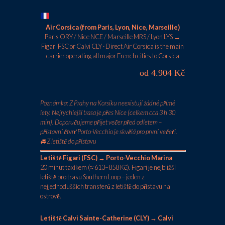
Air Corsica (from Paris, Lyon, Nice, Marseille)
Paris ORY / Nice NCE / Marseille MRS / Lyon LYS →
Figari FSC or Calvi CLY · Direct Air Corsica is the main
carrier operating all major French cities to Corsica
od 4.904 Kč
Poznámka: Z Prahy na Korsiku neexistují žádné přímé
lety. Nejrychlejší trasa je přes Nice (celkem cca 3 h 30
min). Doporučujeme přijet večer před odletem –
přístavní čtvrť Porto-Vecchio je skvělá pro první večeři.
🚘 Z letiště do přístavu
Letiště Figari (FSC) → Porto-Vecchio Marina
20 minut taxíkem (≈ 613–858 Kč). Figari je nejbližší
letiště pro trasu Southern Loop – jeden z
nejjednodušších transferů z letiště do přístavu na
ostrově.
Letiště Calvi Sainte-Catherine (CLY) → Calvi