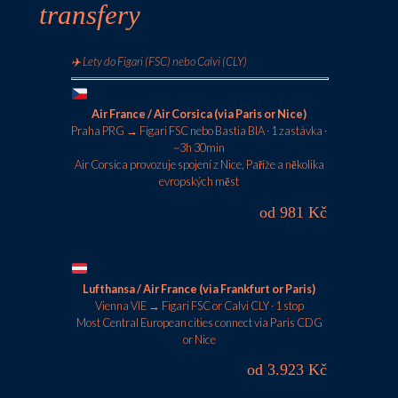
transfery
✈️ Lety do Figari (FSC) nebo Calvi (CLY)
Air France / Air Corsica (via Paris or Nice)
Praha PRG → Figari FSC nebo Bastia BIA · 1 zastávka ·
~3h 30min
Air Corsica provozuje spojení z Nice, Paříže a několika
evropských měst
od 981 Kč
Lufthansa / Air France (via Frankfurt or Paris)
Vienna VIE → Figari FSC or Calvi CLY · 1 stop
Most Central European cities connect via Paris CDG
or Nice
od 3.923 Kč