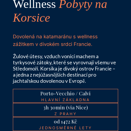
Wellness
Pobyty na
Korsice
Dovolená na katamaránu s wellness
zážitkem v divokém srdci Francie.
Žulové útesy, vzduch vonící machem a
tyrkysové zátoky, které se vyrovnají všemu ve
Středomoří. Korsika je divoký ostrov Francie –
a jedna z nejúžasnějších destinací pro
jachtařskou dovolenou v Evropě.
Porto-Vecchio / Calvi
HLAVNÍ ZÁKLADNA
3h 30min (via Nice)
Z PRAHY
od 1472 Kč
JEDNOSMĚRNÉ LETY