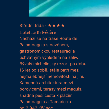
Střední třída · ★★★★
Hotel Le Belvédère
Nachází se na trase Route de
Palombaggia s bazénem, ​​
gastronomickou restaurací a
úchvatným výhledem na záliv.
Bývalý michelinský rezort po dobu
16 let po sobě, stále patří mezi
nejmalebnější nemovitosti na jihu.
Kamenná architektura mezi
borovicemi, terasy mezi maquis,
snadná pěší cesta k plážím
Palombaggia a Tamaricciu.
od 2.942
Kč/ noc