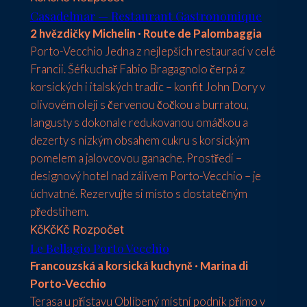
Casadelmar — Restaurant Gastronomique
2 hvězdičky Michelin · Route de Palombaggia
Porto-Vecchio Jedna z nejlepších restaurací v celé
Francii. Šéfkuchař Fabio Bragagnolo čerpá z
korsických i italských tradic – konfit John Dory v
olivovém oleji s červenou čočkou a burratou,
langusty s dokonale redukovanou omáčkou a
dezerty s nízkým obsahem cukru s korsickým
pomelem a jalovcovou ganache. Prostředí –
designový hotel nad zálivem Porto-Vecchio – je
úchvatné. Rezervujte si místo s dostatečným
předstihem.
Kč
KčKč Rozpočet
Le Bellagio Porto Vecchio
Francouzská a korsická kuchyně · Marina di
Porto-Vecchio
Terasa u přístavu Oblíbený místní podnik přímo v