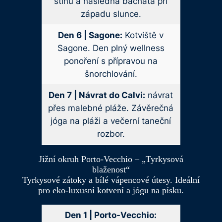
stínu a následná bachata při
západu slunce.
Den 6 | Sagone:
Kotviště v
Sagone. Den plný wellness
ponoření s přípravou na
šnorchlování.
Den 7 | Návrat do Calvi:
návrat
přes malebné pláže. Závěrečná
jóga na pláži a večerní taneční
rozbor.
Jižní okruh Porto-Vecchio – „Tyrkysová
blaženost“
Tyrkysové zátoky a bílé vápencové útesy. Ideální
pro eko-luxusní kotvení a jógu na písku.
Den 1 | Porto-Vecchio: