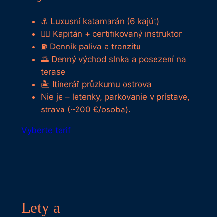
⚓ Luxusní katamarán (6 kajút)
🧑‍✈️ Kapitán + certifikovaný instruktor
⛽ Denník paliva a tranzitu
🌅 Denný východ slnka a posezení na
terase
🏝️ Itinerář průzkumu ostrova
Nie je – letenky, parkovanie v prístave,
strava (~200 €/osoba).
Vyberte tarif
Lety a