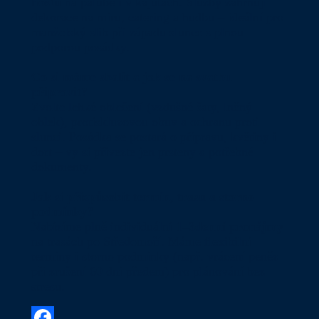
hostů
na palubě i v kajutách. Služby zahrnují
dekorace na míru, catering a hudbu – ideální pro
manželský slib při západu slunce s plnou
podporou posádky.
Co si máme sbalit a jak se na svatbu
připravit?
Zvolte lehké oblečení (vzdušné šaty, lněný
oblek), protiskluzovou obuv a ochranu proti
slunci. Posádka se postará o přípravu, květiny i
dort – vy si přivezte jen prsteny a potřebné
dokumenty.
Jak si přizpůsobit termín, trasu a storno
podmínky?
Nabízíme plně individuální
1–3denní pronájmy
na trasách po Středomoří. Máme flexibilní
termíny i storno podmínky (např. vrácení peněz
při zrušení 60 dní předem) pro plánování bez
stresu.