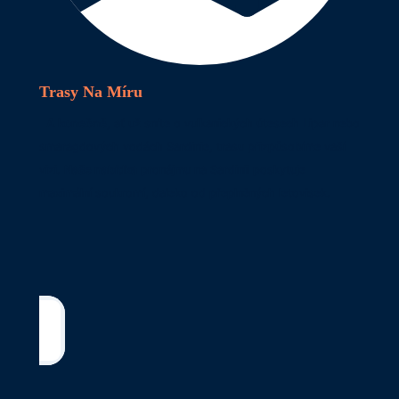
Trasy Na Míru
A konečně
, ať už sníte o vulkanických útesech Lipar nebo
smaragdových vodách Sardinie, trasu přizpůsobíme vaší
vizi.
Naše nabídka
pronájmu na Sardinii poskytuje
maximální soukromí, daleko od přeplněných letovisek.