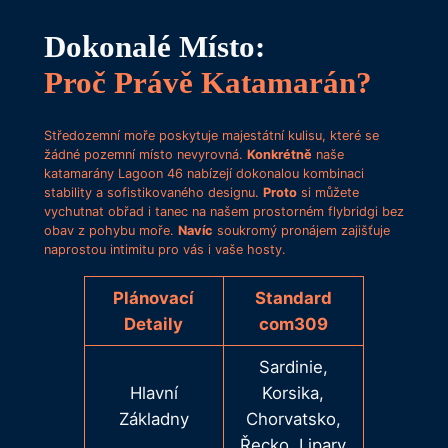
Dokonalé Místo:
Proč Právě Katamarán?
Středozemní moře poskytuje majestátní kulisu, které se
žádné pozemní místo nevyrovná.
Konkrétně
naše
katamarány Lagoon 46 nabízejí dokonalou kombinaci
stability a sofistikovaného designu.
Proto
si můžete
vychutnat obřad i tanec na našem prostorném flybridgi bez
obav z pohybu moře.
Navíc
soukromý pronájem zajišťuje
naprostou intimitu pro vás i vaše hosty.
Plánovací
Standard
Detaily
com309
Sardinie,
Hlavní
Korsika,
Základny
Chorvatsko,
Řecko, Lipary