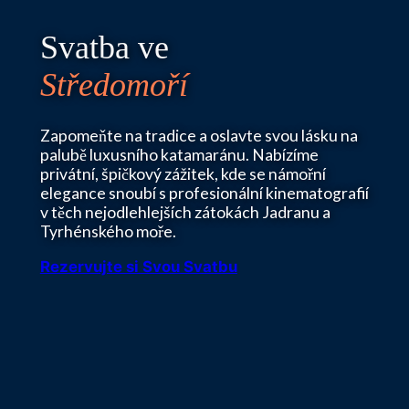
Přeskočit
Svatba ve
na
obsah
Středomoří
Zapomeňte na tradice a oslavte svou lásku na
palubě luxusního katamaránu. Nabízíme
privátní, špičkový zážitek, kde se námořní
elegance snoubí s profesionální kinematografií
v těch nejodlehlejších zátokách Jadranu a
Tyrhénského moře.
Rezervujte si Svou Svatbu