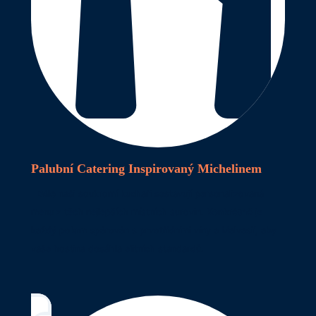
Palubní Catering Inspirovaný Michelinem
Dále
naši soukromí kuchaři sestavují personalizovaná
menu z těch nejlepších místních surovin.
Konkrétně
je
každý pokrm spárován s prvotřídními víny a Malvasií, aby
vaše hostina dosáhla elitních standardů.