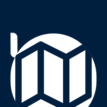
hosté užijí špičkovou společenskou zábavu v smyslovém a
plynulém prostředí během vaší středomořské svatební
plavby.