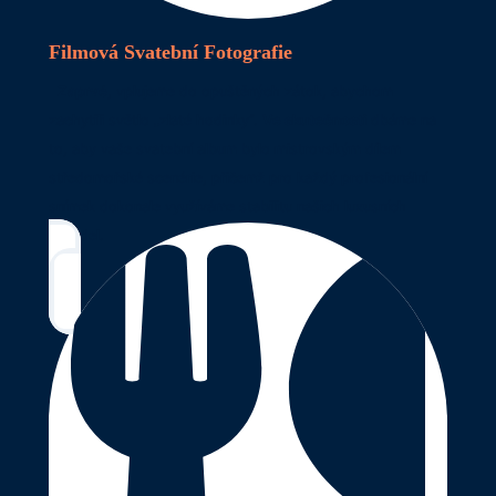
Filmová Svatební Fotografie
Zaprvé
, vplujeme do opuštěných zátok, abychom
zachytili světlo „zlaté hodinky“.
Ve skutečnosti
dbáme na
to, aby vaše svatební album bylo mistrovským dílem
středomořské scenérie, přičemž pro každý profesionální
snímek dokonale využíváme stabilitu našich luxusních
plavidel.