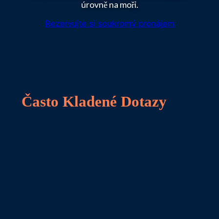
úrovně na moři.
Rezervujte si soukromý pronájem
Často Kladené Dotazy
Můžeme se na katamaránu vzít legálně?
Ano
, kapitáni často vedou symbolické obřady.
Pro právně závazný sňatek je třeba zajistit
civilního oddávajícího před plavbou nebo po ní –
ověřte si místní předpisy ve Středomoří (např. v
Itálii či Chorvatsku).
Jaká je kapacita a možnosti uspořádání?
Nabízíme prostor pro komorní skupiny
20–50